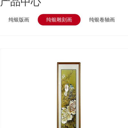
产品中心
纯银版画
纯银雕刻画
纯银卷轴画