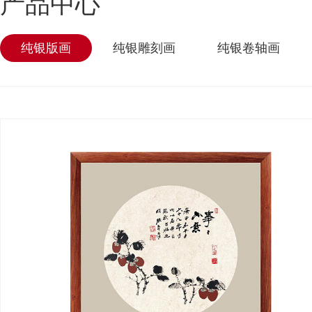
产品中心
纯银版画
纯银雕刻画
纯银卷轴画